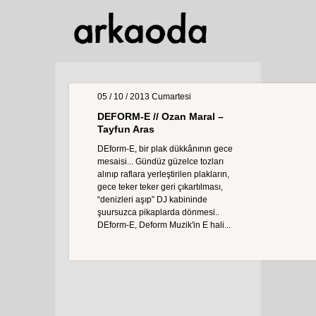
05 / 10 / 2013
Cumartesi
DEFORM-E // Ozan Maral –
Tayfun Aras
DEform-E, bir plak dükkânının gece
mesaisi... Gündüz güzelce tozları
alınıp raflara yerleştirilen plakların,
gece teker teker geri çıkartılması,
“denizleri aşıp” DJ kabininde
şuursuzca pikaplarda dönmesi..
DEform-E, Deform Muzik'in E hali...