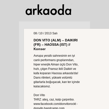
08 / 10 / 2013
Salı
DON VITO (ALM) – DAIKIRI
(FR) – HAOSSA (IST) //
Konser
Avrupa yeraltı sahnesinin en iyi
canlı performans gruplarından,
hiper enerjik Alman üçlü Don Vito,
hızlı, çılgın Fransız ikili Daikiri ve
kafa koparan Haossa arkaoda'da!
Dans ritmleri, yüksek volümlü
gitarlarla boğuşacak, kan ter içinde
kalacaksınız.
Don Vito
TARZ: ateş, caz, kalp çarpıntısı.
www.facebook.com/donvitorockt -
donvito.bandcamp.com