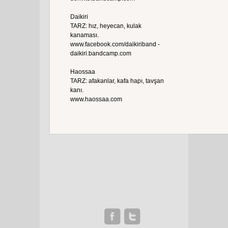
Daikiri
TARZ: hız, heyecan, kulak
kanaması.
www.facebook.com/daikiriband -
daikiri.bandcamp.com
Haossaa
TARZ: afakanlar, kafa hapı, tavşan
kanı.
www.haossaa.com