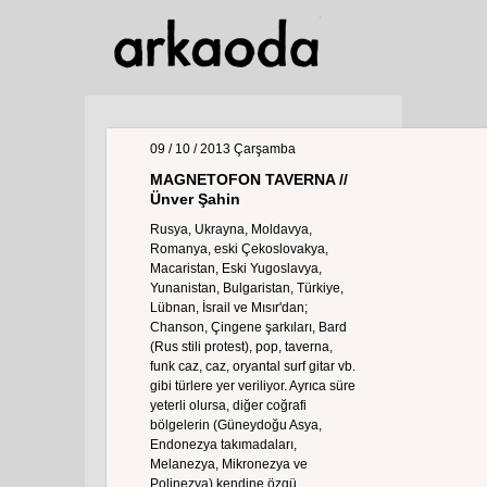
09 / 10 / 2013
Çarşamba
MAGNETOFON TAVERNA //
Ünver Şahin
Rusya, Ukrayna, Moldavya,
Romanya, eski Çekoslovakya,
Macaristan, Eski Yugoslavya,
Yunanistan, Bulgaristan, Türkiye,
Lübnan, İsrail ve Mısır'dan;
Chanson, Çingene şarkıları, Bard
(Rus stili protest), pop, taverna,
funk caz, caz, oryantal surf gitar vb.
gibi türlere yer veriliyor. Ayrıca süre
yeterli olursa, diğer coğrafi
bölgelerin (Güneydoğu Asya,
Endonezya takımadaları,
Melanezya, Mikronezya ve
Polinezya) kendine özgü