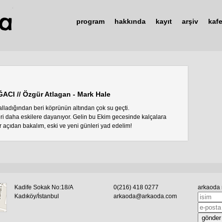
program
hakkında
kayıt
arşiv
kaf
CI // Özgür Atlagan - Mark Hale
salladığından beri köprünün altından çok su geçti.
eri daha eskilere dayanıyor. Gelin bu Ekim gecesinde kalçalara
açıdan bakalım, eski ve yeni günleri yad edelim!
Kadife Sokak No:18/A
0(216) 418 0277
arkaoda 
Kadıköy/İstanbul
arkaoda@arkaoda.com