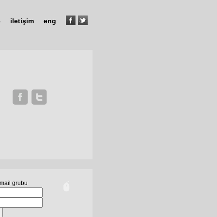
e
iletişim
eng
mail grubu