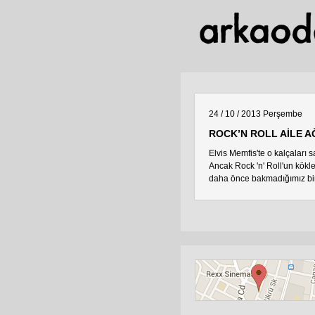
24 / 10 / 2013
Perşembe
ROCK’N ROLL AİLE AĞA
Elvis Memfis'te o kalçaları 
Ancak Rock 'n' Roll'un kökl
daha önce bakmadığımız bir 