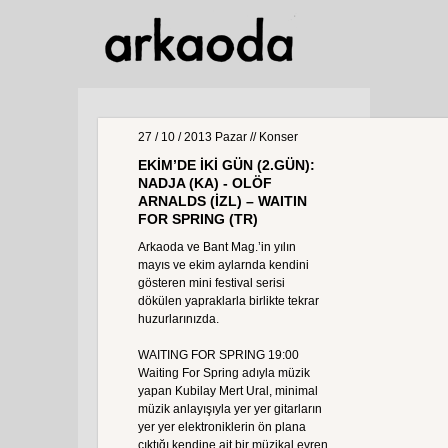
27 / 10 / 2013
Pazar
// Konser
EKİM’DE İKİ GÜN (2.GÜN):
NADJA (KA) - OLÖF
ARNALDS (İZL) – WAITIN
FOR SPRING (TR)
Arkaoda ve Bant Mag.’in yılın
mayıs ve ekim aylarnda kendini
gösteren mini festival serisi
dökülen yapraklarla birlikte tekrar
huzurlarınızda.
WAITING FOR SPRING 19:00
Waiting For Spring adıyla müzik
yapan Kubilay Mert Ural, minimal
müzik anlayışıyla yer yer gitarların
yer yer elektroniklerin ön plana
çıktığı kendine ait bir müzikal evren