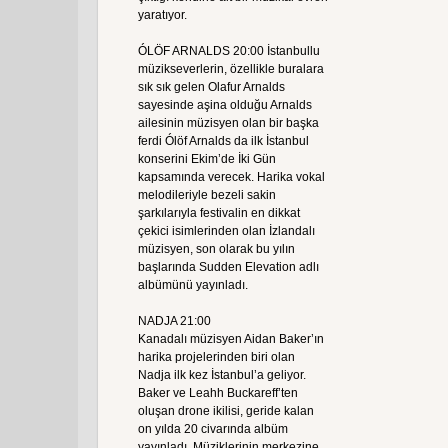
yaratıyor.
ÓLÖF ARNALDS 20:00 İstanbullu
müzikseverlerin, özellikle buralara
sık sık gelen Olafur Arnalds
sayesinde aşina olduğu Arnalds
ailesinin müzisyen olan bir başka
ferdi Ólöf Arnalds da ilk İstanbul
konserini Ekim’de İki Gün
kapsamında verecek. Harika vokal
melodileriyle bezeli sakin
şarkılarıyla festivalin en dikkat
çekici isimlerinden olan İzlandalı
müzisyen, son olarak bu yılın
başlarında Sudden Elevation adlı
albümünü yayınladı.
NADJA 21:00
Kanadalı müzisyen Aidan Baker’ın
harika projelerinden biri olan
Nadja ilk kez İstanbul’a geliyor.
Baker ve Leahh Buckareff’ten
oluşan drone ikilisi, geride kalan
on yılda 20 civarında albüm
yayınladı. Müziklerinin merkezine