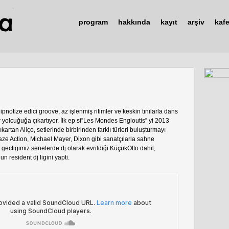
program
hakkında
kayıt
arşiv
kaf
hipnotize edici groove, az işlenmiş ritimler ve keskin tınılarla dans
r yolcuğuğa çıkartıyor. İlk ep si”Les Mondes Engloutis” yi 2013
ıkartan Aliço, setlerinde birbirinden farklı türleri buluşturmayı
ze Action, Michael Mayer, Dixon gibi sanatçılarla sahne
gectigimiz senelerde dj olarak evrildiği KüçükOtto dahil,
 resident dj ligini yapti.