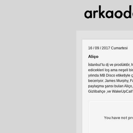
16 / 09 / 2017
Cumartesi
Aliço
İstanbul’lu dj ve prodüktör, 
edicekleri loş ama neşeli bi
yılında MB Disco etiketiyle ç
beceriyor. James Murphy, Fa
paylaşma şansı bulan Aliço, 
Gizlibahçe ,ve WakeUpCall’un