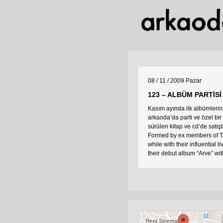
08 / 11 / 2009
Pazar
123 – ALBÜM PARTİSİ 
Kasım ayında ilk albümlerin
arkaoda’da parti ve özel bir
sürülen kitap ve cd’de satış
Formed by ex members of 
while with their influential
their debut album “Arve” wi