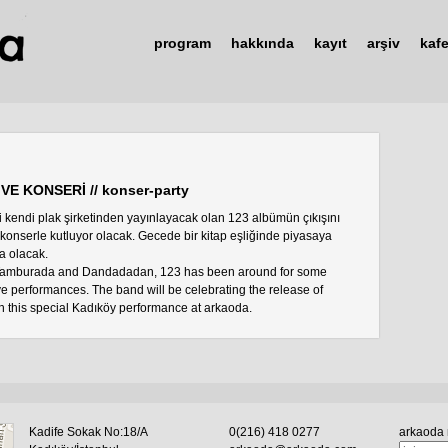
program
hakkında
kayıt
arşiv
kaf
VE KONSERİ // konser-party
i kendi plak şirketinden yayınlayacak olan 123 albümün çıkışını
 konserle kutluyor olacak. Gecede bir kitap eşliğinde piyasaya
ta olacak.
Tamburada and Dandadadan, 123 has been around for some
 live performances. The band will be celebrating the release of
th this special Kadıköy performance at arkaoda.
Kadife Sokak No:18/A
0(216) 418 0277
arkaoda 