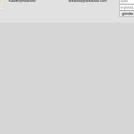
Kadıköy/İstanbul
arkaoda@arkaoda.com