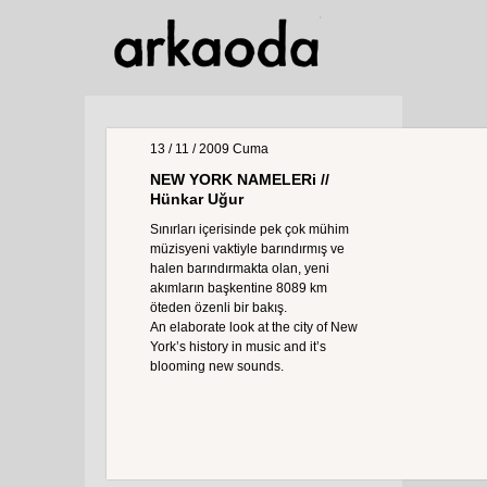
13 / 11 / 2009
Cuma
NEW YORK NAMELERi //
Hünkar Uğur
Sınırları içerisinde pek çok mühim
müzisyeni vaktiyle barındırmış ve
halen barındırmakta olan, yeni
akımların başkentine 8089 km
öteden özenli bir bakış.
An elaborate look at the city of New
York’s history in music and it’s
blooming new sounds.