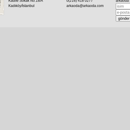
Kadife Sokak No:18/A
0(216) 418 0277
arkaoda 
Kadıköy/İstanbul
arkaoda@arkaoda.com