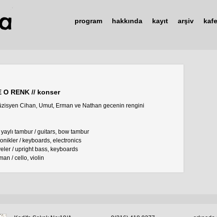
program
hakkında
kayıt
arşiv
kaf
O RENK // konser
 müzisyen Cihan, Umut, Erman ve Nathan gecenin rengini
 yaylı tambur / guitars, bow tambur
ronikler / keyboards, electronics
eler / upright bass, keyboards
an / cello, violin