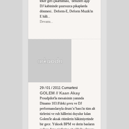
teker geri çıkartılması, ‘denizleri aşıp’
DJ kabininde şuursuzca pikaplarda
dönmesi.. Deform-E, Deform Muzik'in
E hâli...
Devamı...
29 / 01 / 2011
Cumartesi
GOLEM // Kaan Akay
Proudpilot'la mesaisinin yanında
Dinamo 103.8'deki şovu ve DJ
performanslarıyla drum’n’bass'in tüm alt
türlerini ve ruh hâllerini duyulur kılan
Golem'le aksak ritimlerin hâkimiyetinde
bir gece. Yüksek BPM ve derin basların