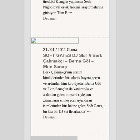
üreticisi Klang'ın yapımcısı Seda
Niğbolu'yla ortak frekans araştırmalarına
girişiyor. Tüm B
•••
Devamı...
21 / 01 / 2011
Cuma
SOFT GATES DJ SET // Berk
Çakmakçı – Berna Göl –
Ekin Sanaç
Berk Çakmakçı’nın üretim
kimliklerinden biri olarak hayata geçen
ve ardından kim ki o üyeleri Berna Göl
ve Ekin Sanaç’ın da katılımıyla ve
ardından gelen konserleriyle son
zamanların en heyecan uyandıran
isimlerinden biri haline gelen Soft Gates,
bu kez bir DJ set ile arkaoda’
•••
Devamı...