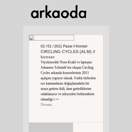
02 / 01 / 2011
Pazar
// Konser
CIRCLING CYCLES (ALM) //
konser
Viyolonselde Nora Krahl ve laptopta
Johannes Schmidt’ten oluşan Circling
Cycles arkaoda konserlerinin 2011
açılışını yapıyor olacak. Farklı türlerden
ses katmanlarını doğaçlamalarla bir
araya getiren ikili, ânın getirdiklerine
odaklanıyor ve izleyenleri beklentilerin
olmadığı t
•••
Devamı...