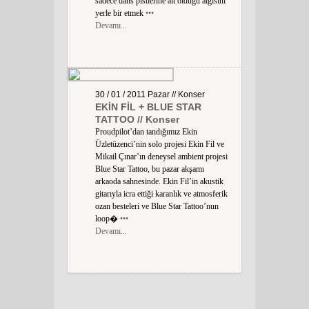
sadece dans pistlerine ait olduğu algısını
yerle bir etmek
•••
Devamı...
30 / 01 / 2011
Pazar
// Konser
EKİN FİL + BLUE STAR
TATTOO // Konser
Proudpilot’dan tandığımız Ekin
Üzletüzenci’nin solo projesi Ekin Fil ve
Mikail Çınar’ın deneysel ambient projesi
Blue Star Tattoo, bu pazar akşamı
arkaoda sahnesinde. Ekin Fil’in akustik
gitarıyla icra ettiği karanlık ve atmosferik
ozan besteleri ve Blue Star Tattoo’nun
loop�
•••
Devamı...