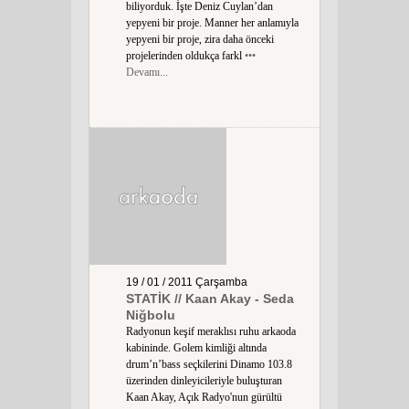
biliyorduk. İşte Deniz Cuylan’dan
yepyeni bir proje. Manner her anlamıyla
yepyeni bir proje, zira daha önceki
projelerinden oldukça farkl
•••
Devamı...
19 / 01 / 2011
Çarşamba
STATİK // Kaan Akay - Seda
Niğbolu
Radyonun keşif meraklısı ruhu arkaoda
kabininde. Golem kimliği altında
drum’n’bass seçkilerini Dinamo 103.8
üzerinden dinleyicileriyle buluşturan
Kaan Akay, Açık Radyo'nun gürültü