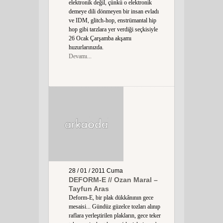
elektronik değil, çünkü o elektronik
demeye dili dönmeyen bir insan evladı
ve IDM, glitch-hop, enstrümantal hip
hop gibi tarzlara yer verdiği seçkisiyle
26 Ocak Çarşamba akşamı
huzurlarınızda.
Devamı...
28 / 01 / 2011
Cuma
DEFORM-E // Ozan Maral –
Tayfun Aras
Deform-E, bir plak dükkânının gece
mesaisi... Gündüz güzelce tozları alınıp
raflara yerleştirilen plakların, gece teker