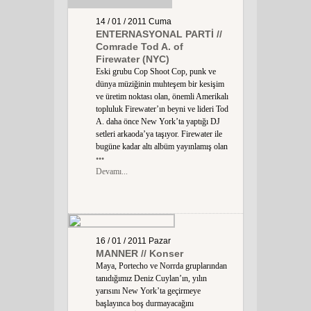
14 / 01 / 2011
Cuma
ENTERNASYONAL PARTİ //
Comrade Tod A. of
Firewater (NYC)
Eski grubu Cop Shoot Cop, punk ve
dünya müziğinin muhteşem bir kesişim
ve üretim noktası olan, önemli Amerikalı
topluluk Firewater’ın beyni ve lideri Tod
A. daha önce New York’ta yaptığı DJ
setleri arkaoda’ya taşıyor. Firewater ile
bugüne kadar altı albüm yayınlamış olan
•••
Devamı...
16 / 01 / 2011
Pazar
MANNER // Konser
Maya, Portecho ve Norrda gruplarından
tanıdığımız Deniz Cuylan’ın, yılın
yarısını New York’ta geçirmeye
başlayınca boş durmayacağını