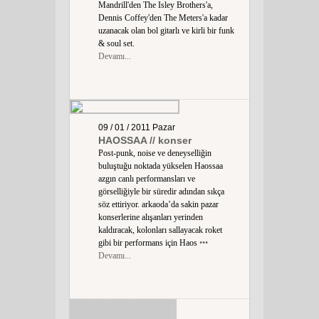
Mandrill'den The Isley Brothers'a,
Dennis Coffey'den The Meters'a kadar
uzanacak olan bol gitarlı ve kirli bir funk
& soul set.
Devamı...
09 / 01 / 2011
Pazar
HAOSSAA // konser
Post-punk, noise ve deneyselliğin
buluştuğu noktada yükselen Haossaa
azgın canlı performansları ve
görselliğiyle bir süredir adından sıkça
söz ettiriyor. arkaoda’da sakin pazar
konserlerine alışanları yerinden
kaldıracak, kolonları sallayacak roket
gibi bir performans için Haos
•••
Devamı...