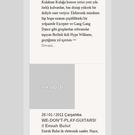
Kulaktan Kulağa konser serisi yeni yıla
farklı kulvardan, bas dozajı yüksek bir
ikiliyle start veriyor. Elektronik müzikten
hip hopa uzanan çeşitlilikteki bir
yelpazede Excepter ve Gang Gang
Dance gibi gruplardan referanslar
taşıyan Berlinli ikili Hype Williams,
geçtiğimiz yıl içerisin
•••
Devamı...
26 / 01 / 2011
Çarşamba
WE-DON’T-PLAY-GUITARS!
// Emrah Bulut
Emrah Bulut ile elettronik saatler. Hayır,