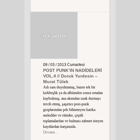
09 / 03 / 2013
Cumartesi
POST PUNK’IN NADİDELERİ
VOL.4 // Doruk Yurdesin –
Murat Tülek
Adı sanı duyulmamış, bazen tek bir
kırkbeşlik ya da albümden sonra ortadan
kaybolmuş, ana akımdan uzak durmayı
tercih etmiş, şaşırtıcı post-punk
gruplarından pek bilinmeyen harika
melodiler ve ritimler, çeşitli
toplamalardan ve bulması zahmet isteyen
kayıtlardan karşınızda.
Devamı...