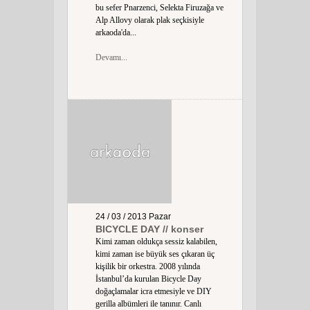
bu sefer Pnarzenci, Selekta Firuzağa ve
Alp Allovy olarak plak seçkisiyle
arkaoda'da...
Devamı...
24 / 03 / 2013
Pazar
BICYCLE DAY // konser
Kimi zaman oldukça sessiz kalabilen,
kimi zaman ise büyük ses çıkaran üç
kişilik bir orkestra. 2008 yılında
İstanbul’da kurulan Bicycle Day
doğaçlamalar icra etmesiyle ve DIY
gerilla albümleri ile tanınır. Canlı