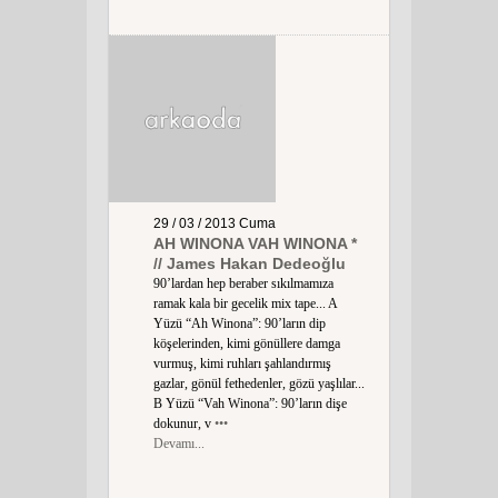
29 / 03 / 2013
Cuma
AH WINONA VAH WINONA *
// James Hakan Dedeoğlu
90’lardan hep beraber sıkılmamıza
ramak kala bir gecelik mix tape... A
Yüzü “Ah Winona”: 90’ların dip
köşelerinden, kimi gönüllere damga
vurmuş, kimi ruhları şahlandırmış
gazlar, gönül fethedenler, gözü yaşlılar...
B Yüzü “Vah Winona”: 90’ların dişe
dokunur, v
•••
Devamı...