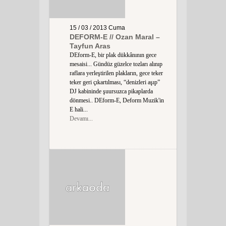
15 / 03 / 2013
Cuma
DEFORM-E // Ozan Maral –
Tayfun Aras
DEform-E, bir plak dükkânının gece
mesaisi... Gündüz güzelce tozları alınıp
raflara yerleştirilen plakların, gece teker
teker geri çıkartılması, “denizleri aşıp”
DJ kabininde şuursuzca pikaplarda
dönmesi.. DEform-E, Deform Muzik'in
E hali...
Devamı...