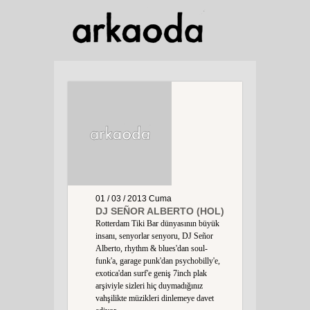
01 / 03 / 2013
Cuma
DJ SEÑOR ALBERTO (HOL)
Rotterdam Tiki Bar dünyasının büyük
insanı, senyorlar senyoru, DJ Señor
Alberto, rhythm & blues'dan soul-
funk'a, garage punk'dan psychobilly'e,
exotica'dan surf'e geniş 7inch plak
arşiviyle sizleri hiç duymadığınız
vahşilikte müzikleri dinlemeye davet