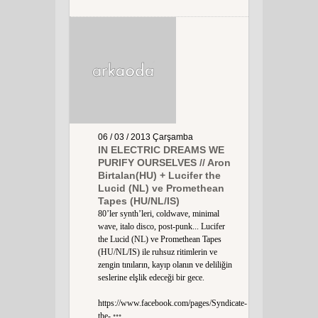
06 / 03 / 2013
Çarşamba
IN ELECTRIC DREAMS WE
PURIFY OURSELVES // Aron
Birtalan(HU) + Lucifer the
Lucid (NL) ve Promethean
Tapes (HU/NL/IS)
80’ler synth’leri, coldwave, minimal
wave, italo disco, post-punk... Lucifer
the Lucid (NL) ve Promethean Tapes
(HU/NL/IS) ile ruhsuz ritimlerin ve
zengin tınıların, kayıp olanın ve deliliğin
seslerine elşlik edeceği bir gece.
https://www.facebook.com/pages/Syndicate-
the-
•••