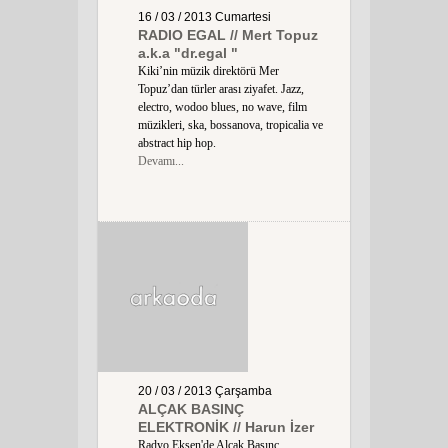
16 / 03 / 2013
Cumartesi
RADIO EGAL // Mert Topuz
a.k.a "dr.egal "
Kiki’nin müzik direktörü Mer
Topuz’dan türler arası ziyafet. Jazz,
electro, wodoo blues, no wave, film
müzikleri, ska, bossanova, tropicalia ve
abstract hip hop.
Devamı...
20 / 03 / 2013
Çarşamba
ALÇAK BASINÇ
ELEKTRONİK // Harun İzer
Radyo Eksen'de Alçak Basınç