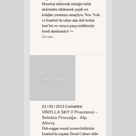
Mondual elektronik müziğin farklı
türlerinden etkilenerek çeşitli ses
kolajları yaratmayı amaçlıyor. New York
ve İstanbul’da sahne alan ikili keskin
beat’leri ve vurucu parça trafikleriyle
kendi alanlarında k
•••
Devamı...
23 / 03 / 2013
Cumartesi
VINYLLA SKY // Pnarzenci -
Selekta Firuzağa - Alp
Allovy
Dub-reggae sound system kültürünü
İstanbul'da yaşatan Dread Culture ekibi