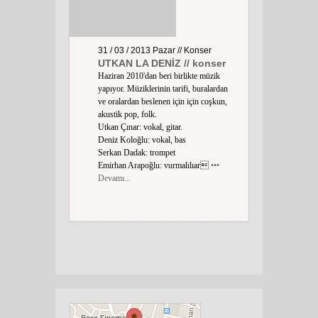
31 / 03 / 2013
Pazar
// Konser
UTKAN LA DENİZ // konser
Haziran 2010'dan beri birlikte müzik
yapıyor. Müziklerinin tarifi, buralardan
ve oralardan beslenen için için coşkun,
akustik pop, folk.
Utkan Çınar: vokal, gitar.
Deniz Koloğlu: vokal, bas
Serkan Dadak: trompet
Emirhan Arapoğlu: vurmalılıar
•••
Devamı...