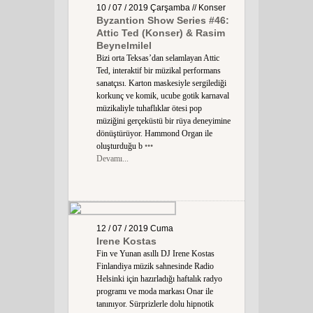
10 / 07 / 2019
Çarşamba
// Konser
Byzantion Show Series #46:
Attic Ted (Konser) & Rasim
Beynelmilel
Bizi orta Teksas’dan selamlayan Attic
Ted, interaktif bir müzikal performans
sanatçısı. Karton maskesiyle sergilediği
korkunç ve komik, ucube gotik karnaval
müzikaliyle tuhaflıklar ötesi pop
müziğini gerçeküstü bir rüya deneyimine
dönüştürüyor. Hammond Organ ile
oluşturduğu b
•••
Devamı...
12 / 07 / 2019
Cuma
Irene Kostas
Fin ve Yunan asıllı DJ Irene Kostas
Finlandiya müzik sahnesinde Radio
Helsinki için hazırladığı haftalık radyo
programı ve moda markası Onar ile
tanınıyor. Sürprizlerle dolu hipnotik