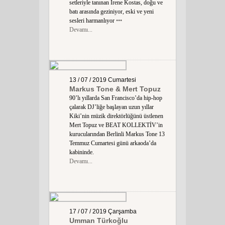
setleriyle tanınan Irene Kostas, doğu ve
batı arasında geziniyor, eski ve yeni
sesleri harmanlıyor
•••
Devamı...
13 / 07 / 2019
Cumartesi
Markus Tone & Mert Topuz
90’lı yıllarda San Francisco’da hip-hop
çalarak DJ’liğe başlayan uzun yıllar
Kiki’nin müzik direktörlüğünü üstlenen
Mert Topuz ve BEAT KOLLEKTİV’in
kurucularından Berlinli Markus Tone 13
Temmuz Cumartesi günü arkaoda’da
kabininde.
Devamı...
17 / 07 / 2019
Çarşamba
Umman Türkoğlu