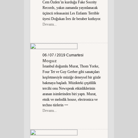
Cem Özden’in kurduğu Fake Soceity
Records, yakın zamanda yayınlanacak
üçüncü releasasini Les Enfants Terrible
üyesi Doğukan İres ile beraber kutluyor.
Devamı...
06 / 07 / 2019
Cumartesi
Moguz
İstanbul doğumlu Murat, Thom Yorke,
Four Tet ve Guy Gerber gibi sanatçıları
keşfetmesiyle müziğe deneysel bir gözle
bakmaya başladı. Müzikteki çeşitlilik
tercihi onu Newspeak etkinliklerinin
aranan isimlerinden biri yaptı. Murat,
etnik ve melodik house, electronica ve
techno türlerin
•••
Devamı...