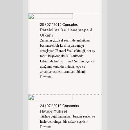
20 / 07 / 2019
Cumartesi
Paralel Vs.3 // Havantepe &
Utkanj
Zamanın çizgisel seyrinde, müzikten
beslenerek bir kırılma yaratmayı
amaçlayan “Paralel Vs.” etkinliği, her ay
farklı kuşaktan iki DJ’i arkaoda
kabininde buluşturuyor! Serinin üçüncü
ayağının konukları Havantepe ve
arkaoda resident’larından Utkanj.
Devamı...
24 / 07 / 2019
Çarşamba
Hatice Yüksel
Türlere bağlı kalmayan, benzer sesler ve
hislerden oluşan bir müzik seçkisi.
Devamı...