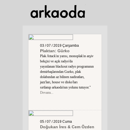
03 / 07 / 2019
Çarşamba
Plaktan: Gürko
Plak Attack'ın yarısı, monoplak'ın arşiv
bekçisi ve açık radyo'da
yayınlanan blackout radyo programının
demirbaşlarından Gurko, plak
dolabından az bilinen nadiratları,
jazz'ları, house ve disko'ları
sırtlanıp arkaoda'nın yolunu tutuyor."
Devamı...
05 / 07 / 2019
Cuma
Doğukan İres & Cem Özden