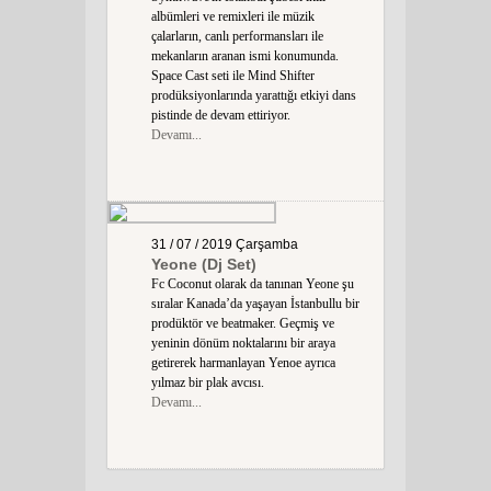
albümleri ve remixleri ile müzik
çalarların, canlı performansları ile
mekanların aranan ismi konumunda.
Space Cast seti ile Mind Shifter
prodüksiyonlarında yarattığı etkiyi dans
pistinde de devam ettiriyor.
Devamı...
31 / 07 / 2019
Çarşamba
Yeone (Dj Set)
Fc Coconut olarak da tanınan Yeone şu
sıralar Kanada’da yaşayan İstanbullu bir
prodüktör ve beatmaker. Geçmiş ve
yeninin dönüm noktalarını bir araya
getirerek harmanlayan Yenoe ayrıca
yılmaz bir plak avcısı.
Devamı...