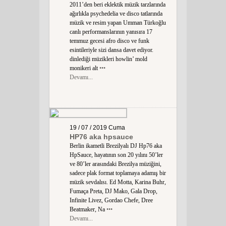
2011’den beri eklektik müzik tarzlarında
ağırlıkla psychedelia ve disco tatlarında
müzik ve resim yapan Umman Türkoğlu
canlı performanslarının yanısıra 17
temmuz gecesi afro disco ve funk
esintileriyle sizi dansa davet ediyor.
dinlediği müzikleri howlin’ mold
monikeri alt
•••
Devamı...
19 / 07 / 2019
Cuma
HP76 aka hpsauce
Berlin ikametli Brezilyalı DJ Hp76 aka
HpSauce, hayatının son 20 yılını 50’ler
ve 80’ler arasındaki Brezilya müziğini,
sadece plak format toplamaya adamış bir
müzik sevdalısı. Ed Motta, Karina Buhr,
Fumaça Preta, DJ Mako, Gala Drop,
Infinite Livez, Gordao Chefe, Dree
Beatmaker, Na
•••
Devamı...